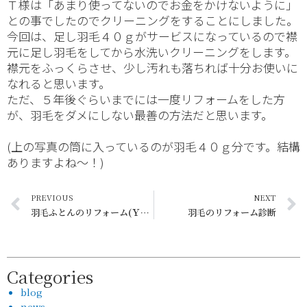
Ｔ様は「あまり使ってないのでお金をかけないように」
との事でしたのでクリーニングをすることにしました。
今回は、足し羽毛４０ｇがサービスになっているので襟
元に足し羽毛をしてから水洗いクリーニングをします。
襟元をふっくらさせ、少し汚れも落ちれば十分お使いに
なれると思います。
ただ、５年後ぐらいまでには一度リフォームをした方
が、羽毛をダメにしない最善の方法だと思います。
(上の写真の筒に入っているのが羽毛４０ｇ分です。結構
ありますよね～！)
PREVIOUS
NEXT
羽毛ふとんのリフォーム(Ｙ様分)出来上がり
羽毛のリフォーム診断
Categories
blog
news