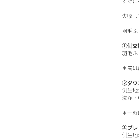
すぐに
失敗し
羽毛ふ
①側交
羽毛ふ
＊嵩は
②ダウ
側生地
洗浄・
＊一時
③プレ
側生地