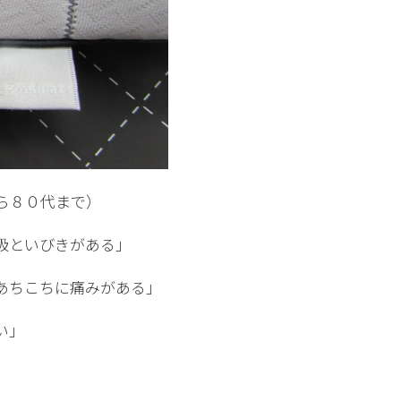
ら８０代まで）
吸といびきがある」
あちこちに痛みがある」
い」
」