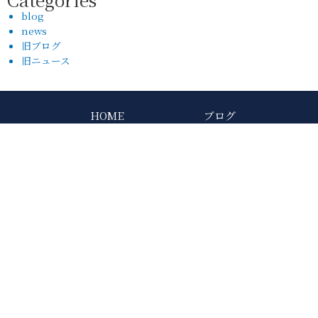
blog
news
旧ブログ
旧ニュース
HOME
ブログ
睡眠リノベーション
お知らせ
眠りのお悩みと寝室改善
店舗紹介
ご来店予約
オンライン相談
お問い合わせ
0120-381-210
Google Map