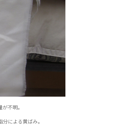
量が不明。
脂分による黄ばみ。