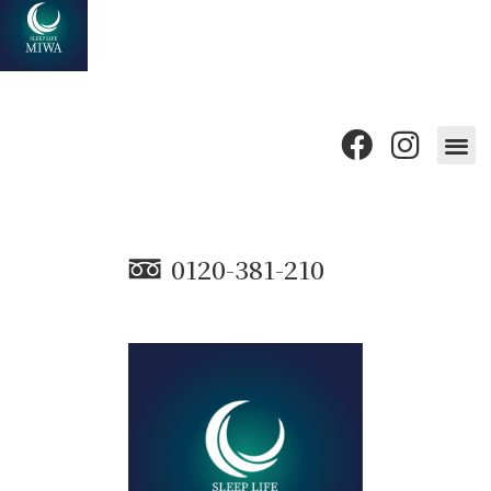
睡眠リノベーション
眠りのお悩みと寝室
ブログ
お知らせ
店舗紹介
《 ご来店予約 》
《 オンライン相談 》
《 お問い合わせ 》
0120-381-210